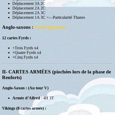
Déplacement 3A 2C
Déplacement 2A 2C
Déplacement 2A 3C
Déplacement 1A 3C <—Particularité Thanes
Anglo-saxons :
Fyrds (jaunes)
12 cartes Fyrds :
+Trois Fyrds x4
+Quatre Fyrds x4
+Cinq Fyrds x4
II- CARTES ARMÉES (piochées lors de la phase de
Renforts)
Anglo-Saxon : (Au tour V)
Armée d’Alfred
: 4H 3T
Vikings (8 cartes armée) :