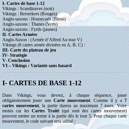
I- Cartes de base 1-12
Vikings : Scandinaves (noir)
Vikings : Berserkers (Rouges)
Anglo-saxons : Housecarls (Bleus)
Anglo-saxons : Thanes (Verts)
Anglo-saxons : Fyrds (jaunes)
II- Cartes Armées
Anglo-Saxon : (Armée d’Alfred Au tour V)
Vikings (8 cartes armée divisées en A, B, C) :
III- Carte du plateau de jeu
IV- Stratégie
V- Conclusion
VI – Vikings : Variante sans hasard
I- CARTES DE BASE 1-12
Dans Vikings, vous devrez, à chaque séquence, jouer
obligatoirement jouer une
Carte mouvement
. Comme il y a
7
cartes mouvement
, la partie durera au maximum 7 tours. Voire
moins car les
Cartes Traité
(qui sont des cartes mouvement)
peuvent mettre un terme à la partie dès le tour 5. Pour chaque carte
mouvement, le code suivant sera utilisé :