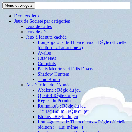
Aller
Menu et widgets
Règle du jeu
Idées de jeux et d’activités pour l’animation. Ressources pour les
au
Animateurs. Temps courts d'animation, règles de jeux, idées
contenu
Derniers Jeux
d'activités, etc.
Jeux de Société par catégories
Jeux de cartes
Jeux de dés
Jeux à Identité cachée
Loups-garous de Thiercelieux – Règle officielle
(édition : « Lui-même »)
Avalon
Citadelles
Complots
Petits Meurtres et Faits Divers
Shadow Hunters
Time Bomb
As d’Or Jeu de l’Année
Abalone : Règle du jeu
Quarto! Règle du jeu
Règles du Perudo
Rummikub : Règle du jeu
Tic Tac Boum : règle du jeu
Blokus : Règle du jeu
Loups-garous de Thiercelieux – Règle officielle
(édition : « Lui-même »)