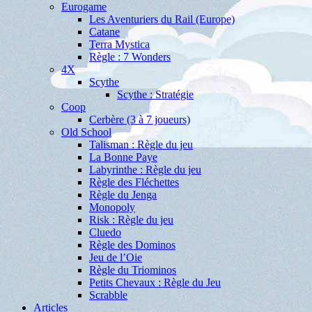
Eurogame
Les Aventuriers du Rail (Europe)
Catane
Terra Mystica
Règle : 7 Wonders
4X
Scythe
Scythe : Stratégie
Coop
Cerbère (3 à 7 joueurs)
Old School
Talisman : Règle du jeu
La Bonne Paye
Labyrinthe : Règle du jeu
Règle des Fléchettes
Règle du Jenga
Monopoly
Risk : Règle du jeu
Cluedo
Règle des Dominos
Jeu de l’Oie
Règle du Triominos
Petits Chevaux : Règle du Jeu
Scrabble
Articles