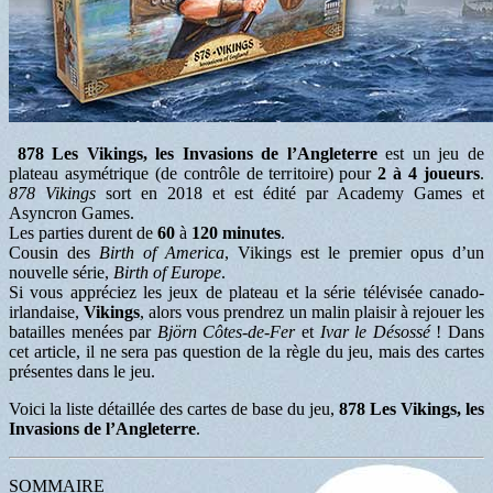
878 Les Vikings, les Invasions de l’Angleterre
est un jeu de
plateau asymétrique (de contrôle de territoire) pour
2 à 4 joueurs
.
878 Vikings
sort en 2018 et est édité par Academy Games et
Asyncron Games.
Les parties durent de
60
à
120 minutes
.
Cousin des
Birth of America
, Vikings est le premier opus d’un
nouvelle série,
Birth of Europe
.
Si vous appréciez les jeux de plateau et la série télévisée canado-
irlandaise,
Vikings
, alors vous prendrez un malin plaisir à rejouer les
batailles menées par
Björn Côtes-de-Fer
et
Ivar le Désossé
! Dans
cet article, il ne sera pas question de la règle du jeu, mais des cartes
présentes dans le jeu.
Voici la liste détaillée des cartes de base du jeu,
878 Les Vikings, les
Invasions de l’Angleterre
.
SOMMAIRE