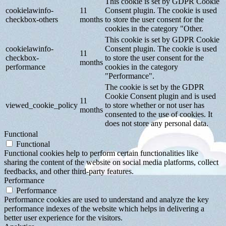
This cookie is set by GDPR Cookie
cookielawinfo-
11
Consent plugin. The cookie is used
checkbox-others
months
to store the user consent for the
cookies in the category "Other.
This cookie is set by GDPR Cookie
cookielawinfo-
Consent plugin. The cookie is used
11
checkbox-
to store the user consent for the
months
performance
cookies in the category
"Performance".
The cookie is set by the GDPR
Cookie Consent plugin and is used
11
viewed_cookie_policy
to store whether or not user has
months
consented to the use of cookies. It
does not store any personal data.
Functional
Functional
Functional cookies help to perform certain functionalities like
sharing the content of the website on social media platforms, collect
feedbacks, and other third-party features.
Performance
Performance
Performance cookies are used to understand and analyze the key
performance indexes of the website which helps in delivering a
better user experience for the visitors.