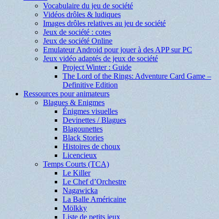
Vocabulaire du jeu de société
Vidéos drôles & ludiques
Images drôles relatives au jeu de société
Jeux de société : cotes
Jeux de société Online
Emulateur Android pour jouer à des APP sur PC
Jeux vidéo adaptés de jeux de société
Project Winter : Guide
The Lord of the Rings: Adventure Card Game –
Definitive Edition
Ressources pour animateurs
Blagues & Enigmes
Énigmes visuelles
Devinettes / Blagues
Blagounettes
Black Stories
Histoires de choux
Licencieux
Temps Courts (TCA)
Le Killer
Le Chef d’Orchestre
Nagawicka
La Balle Américaine
Mölkky
Liste de petits jeux