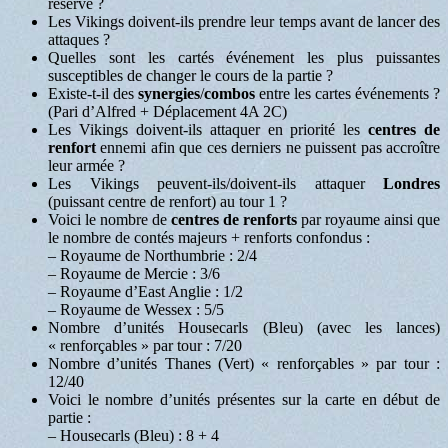
réserve ?
Les Vikings doivent-ils prendre leur temps avant de lancer des
attaques ?
Quelles sont les cartés événement les plus puissantes
susceptibles de changer le cours de la partie ?
Existe-t-il des
synergies
/
combos
entre les cartes événements ?
(Pari d’Alfred + Déplacement 4A 2C)
Les Vikings doivent-ils attaquer en priorité les
centres de
renfort
ennemi afin que ces derniers ne puissent pas accroître
leur armée ?
Les Vikings peuvent-ils/doivent-ils attaquer
Londres
(puissant centre de renfort) au tour 1 ?
Voici le nombre de
centres de renforts
par royaume ainsi que
le nombre de contés majeurs + renforts confondus :
– Royaume de Northumbrie : 2/4
– Royaume de Mercie : 3/6
– Royaume d’East Anglie : 1/2
– Royaume de Wessex : 5/5
Nombre d’unités Housecarls (Bleu) (avec les lances)
« renforçables » par tour : 7/20
Nombre d’unités Thanes (Vert) « renforçables » par tour :
12/40
Voici le nombre d’unités présentes sur la carte en début de
partie :
– Housecarls (Bleu) : 8 + 4