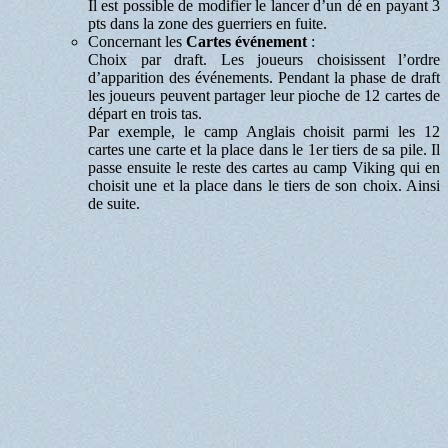
Il est possible de modifier le lancer d’un dé en payant 3
pts dans la zone des guerriers en fuite.
Concernant les
Cartes événement
:
Choix par draft. Les joueurs choisissent l’ordre
d’apparition des événements. Pendant la phase de draft
les joueurs peuvent partager leur pioche de 12 cartes de
départ en trois tas.
Par exemple, le camp Anglais choisit parmi les 12
cartes une carte et la place dans le 1er tiers de sa pile. Il
passe ensuite le reste des cartes au camp Viking qui en
choisit une et la place dans le tiers de son choix. Ainsi
de suite.