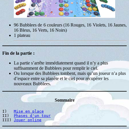
96 Bubblees de 6 couleurs (16 Rouges, 16 Violets, 16 Jaunes,
16 Bleus, 16 Verts, 16 Noirs)
1 plateau
Fin de la partie :
La partie s’arrête immédiatement quand il n’y a plus
suffisamment de Bubblees pour remplir le ciel.
Ou lorsque des Bubblees tombent, mais qu’un joueur n’a plus
d’espace entre sa planète et le ciel pour récupérer les
nouveaux Bubblees.
Sommaire
I)   
Mise en place
II)  
Phases d'un tour
III) 
Jouer online