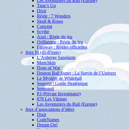
Les Aventuriers du Rail (Europe)
Time’s Up
Dixit
Règle : 7 Wonders
Skull & Roses
Concept
Scythe
Azul : Règle du jeu
Oriflamme : Règle du jeu
Faraway : Règles officielles
Jeux M (45-85min)
L’Auberge Sanglante
Munchkin
Dogs of War
Dragon Ball Super : La Survie de l’Univers
Le Mystère de Whitehall
Seasons : Guide Stratégique
Serengeti
P.I (Private Investigator)
878 Les Vikings
Les Aventuriers du Rail (Europe)
Jeux d’associations d’idées
Dixit
CodeNames
Dream On!