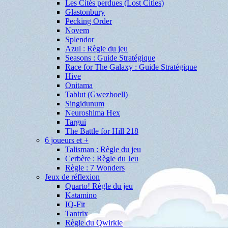
Les Cités perdues (Lost Cities)
Glastonbury
Pecking Order
Novem
Splendor
Azul : Règle du jeu
Seasons : Guide Stratégique
Race for The Galaxy : Guide Stratégique
Hive
Onitama
Tablut (Gwezboell)
Singidunum
Neuroshima Hex
Targui
The Battle for Hill 218
6 joueurs et +
Talisman : Règle du jeu
Cerbère : Règle du Jeu
Règle : 7 Wonders
Jeux de réflexion
Quarto! Règle du jeu
Katamino
IQ-Fit
Tantrix
Règle du Qwirkle