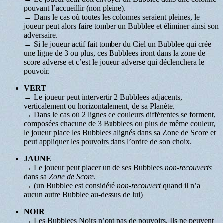
pouvant l’accueillir (non pleine).
→ Dans le cas où toutes les colonnes seraient pleines, le
joueur peut alors faire tomber un Bubblee et éliminer ainsi son
adversaire.
→ Si le joueur actif fait tomber du Ciel un Bubblee qui crée
une ligne de 3 ou plus, ces Bubblees iront dans la zone de
score adverse et c’est le joueur adverse qui déclenchera le
pouvoir.
VERT
→ Le joueur peut intervertir 2 Bubblees adjacents,
verticalement ou horizontalement, de sa Planète.
→ Dans le cas où 2 lignes de couleurs différentes se forment,
composées chacune de 3 Bubblees ou plus de même couleur,
le joueur place les Bubblees alignés dans sa Zone de Score et
peut appliquer les pouvoirs dans l’ordre de son choix.
JAUNE
→ Le joueur peut placer un de ses Bubblees
non-recouverts
dans sa
Zone de Score
.
→ (un Bubblee est considéré
non-recouvert
quand il n’a
aucun autre Bubblee au-dessus de lui)
NOIR
→ Les Bubblees Noirs n’ont pas de pouvoirs. Ils ne peuvent