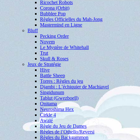
Ricochet Robots
Corona (Orbit)
Bubblee Pop
Règles Officielles du Mah-Jong
Mastermind en Ligne
Bluff
Pecking Order
Novem
Le Mystère de Whitehall
Trut
Skull & Roses
Jeux de Stratégie
Hive
Battle Sheep
Torres : Règles du jeu
Djambi : L’échiquier de Machiavel
Singidunum
Tablut (Gwezboell)
Onitama
Neuroshima Hex
Cirkle 4
Awalé
Règle du Jeu de Dames
Règles de l’Othello/Reversi
Règles du Backgammon