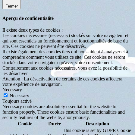
Fermer
Aperçu de confidentialité
Il existe deux types de cookies :
Les cookies nécessaires (necessary) stockés sur votre navigateur et
qui sont essentiels au fonctionnement et fonctionnalités de base du
site. Ces cookies ne peuvent être désactivés.
Il existe également des cookies tiers qui nous aident à analyser et à
comprendre comment vous utilisez ce site. Ces cookies ne seront
stockés dans votre navigateur qu'avec votre consentement.
Contrairement aux cookies nécessaires, vous avez la possibilité de
les désactiver.
Attention : La désactivation de certains de ces cookies affectera
votre expérience de navigation.
Necessary
Necessary
Toujours activé
Necessary cookies are absolutely essential for the website to
function properly. These cookies ensure basic functionalities and
security features of the website, anonymously.
Cookie
Durée
Description
This cookie is set by GDPR Cookie