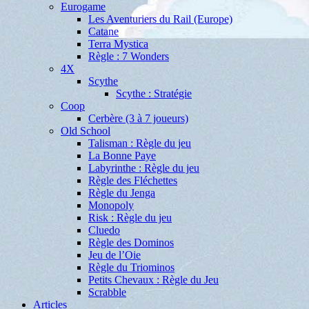
Eurogame
Les Aventuriers du Rail (Europe)
Catane
Terra Mystica
Règle : 7 Wonders
4X
Scythe
Scythe : Stratégie
Coop
Cerbère (3 à 7 joueurs)
Old School
Talisman : Règle du jeu
La Bonne Paye
Labyrinthe : Règle du jeu
Règle des Fléchettes
Règle du Jenga
Monopoly
Risk : Règle du jeu
Cluedo
Règle des Dominos
Jeu de l’Oie
Règle du Triominos
Petits Chevaux : Règle du Jeu
Scrabble
Articles