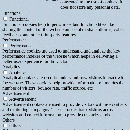
consented to the use of cookies. It
does not store any personal data.
Functional
Functional
Functional cookies help to perform certain functionalities like
sharing the content of the website on social media platforms, collect
feedbacks, and other third-party features.
Performance
Performance
Performance cookies are used to understand and analyze the key
performance indexes of the website which helps in delivering a
better user experience for the visitors.
Analytics
Analytics
Analytical cookies are used to understand how visitors interact with
the website. These cookies help provide information on metrics the
number of visitors, bounce rate, traffic source, etc.
Advertisement
Advertisement
Advertisement cookies are used to provide visitors with relevant ads
and marketing campaigns. These cookies track visitors across
websites and collect information to provide customized ads.
Others
Others