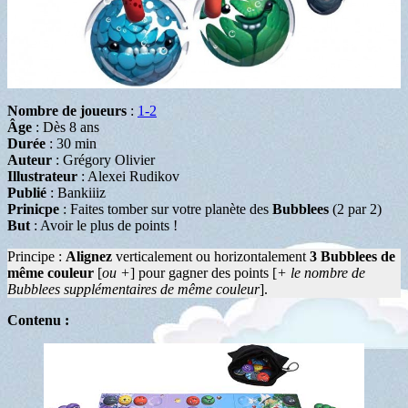
Nombre de joueurs
:
1-2
Âge
: Dès 8 ans
Durée
: 30 min
Auteur
: Grégory Olivier
Illustrateur
: Alexei Rudikov
Publié
: Bankiiiz
Prinicpe
: Faites tomber sur votre planète des
Bubblees
(2 par 2)
But
: Avoir le plus de points !
Principe :
Alignez
verticalement ou horizontalement
3 Bubblees de
même couleur
[
ou +
] pour gagner des points [
+ le nombre de
Bubblees supplémentaires de même couleur
].
Contenu :