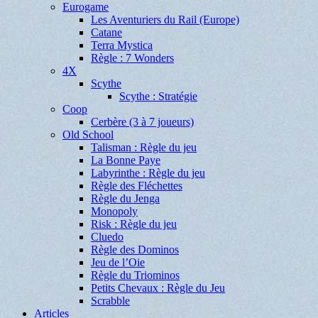
Eurogame
Les Aventuriers du Rail (Europe)
Catane
Terra Mystica
Règle : 7 Wonders
4X
Scythe
Scythe : Stratégie
Coop
Cerbère (3 à 7 joueurs)
Old School
Talisman : Règle du jeu
La Bonne Paye
Labyrinthe : Règle du jeu
Règle des Fléchettes
Règle du Jenga
Monopoly
Risk : Règle du jeu
Cluedo
Règle des Dominos
Jeu de l’Oie
Règle du Triominos
Petits Chevaux : Règle du Jeu
Scrabble
Articles