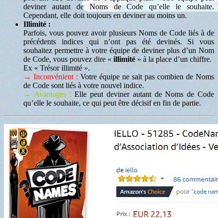
deviner autant de Noms de Code qu’elle le souhaite.
Cependant, elle doit toujours en deviner au moins un.
Illimité :
Parfois, vous pouvez avoir plusieurs Noms de Code liés à de
précédents indices qui n’ont pas été devinés. Si vous
souhaitez permettre à votre équipe de deviner plus d’un Nom
de Code, vous pouvez dire «
illimité
» à la place d’un chiffre.
Ex « Trésor illimité ».
→ Inconvénient :
Votre équipe ne sait pas combien de Noms
de Code sont liés à votre nouvel indice.
→ Avantages :
Elle peut deviner autant de Noms de Code
qu’elle le souhaite, ce qui peut être décisif en fin de partie.