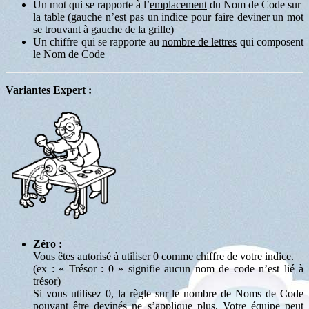
Un mot qui se rapporte à l’
emplacement
du Nom de Code sur
la table (gauche n’est pas un indice pour faire deviner un mot
se trouvant à gauche de la grille)
Un chiffre qui se rapporte au
nombre de lettres
qui composent
le Nom de Code
Variantes Expert :
Zéro :
Vous êtes autorisé à utiliser 0 comme chiffre de votre indice.
(ex : « Trésor : 0 » signifie aucun nom de code n’est lié à
trésor)
Si vous utilisez 0, la règle sur le nombre de Noms de Code
pouvant être devinés ne s’applique plus. Votre équipe peut