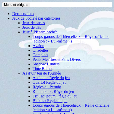
Aller
Menu et widgets
Règle du jeu
Idées de jeux et d’activités pour l’animation. Ressources pour les
au
Animateurs. Temps courts d'animation, règles de jeux, idées
contenu
Derniers Jeux
d'activités, etc.
Jeux de Société par catégories
Jeux de cartes
Jeux de dés
Jeux à Identité cachée
Loups-garous de Thiercelieux – Règle officielle
(édition : « Lui-même »)
Avalon
Citadelles
Complots
Petits Meurtres et Faits Divers
Shadow Hunters
Time Bomb
As d’Or Jeu de l’Année
Abalone : Règle du jeu
Quarto! Règle du jeu
Règles du Perudo
Rummikub : Règle du jeu
Tic Tac Boum : règle du jeu
Blokus : Règle du jeu
Loups-garous de Thiercelieux – Règle officielle
(édition : « Lui-même »)