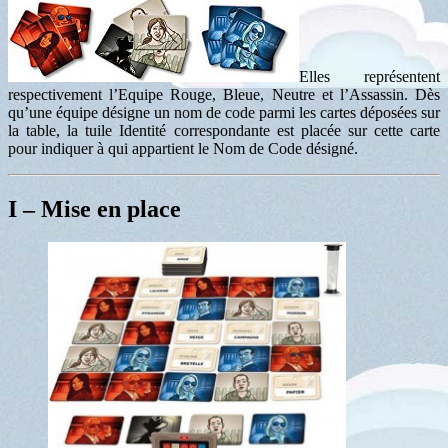
Elles représentent
respectivement l’Equipe Rouge, Bleue, Neutre et l’Assassin. Dès
qu’une équipe désigne un nom de code parmi les cartes déposées sur
la table, la tuile Identité correspondante est placée sur cette carte
pour indiquer à qui appartient le Nom de Code désigné.
I – Mise en place