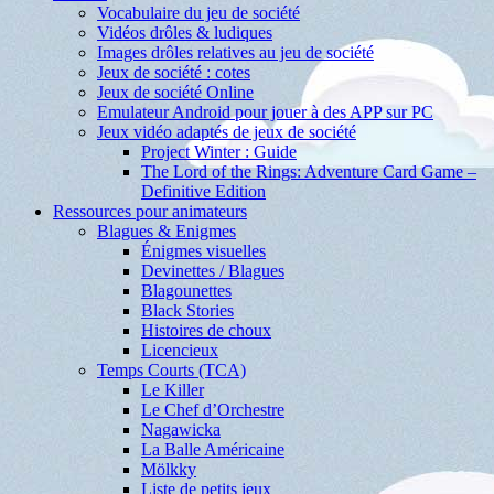
Vocabulaire du jeu de société
Vidéos drôles & ludiques
Images drôles relatives au jeu de société
Jeux de société : cotes
Jeux de société Online
Emulateur Android pour jouer à des APP sur PC
Jeux vidéo adaptés de jeux de société
Project Winter : Guide
The Lord of the Rings: Adventure Card Game –
Definitive Edition
Ressources pour animateurs
Blagues & Enigmes
Énigmes visuelles
Devinettes / Blagues
Blagounettes
Black Stories
Histoires de choux
Licencieux
Temps Courts (TCA)
Le Killer
Le Chef d’Orchestre
Nagawicka
La Balle Américaine
Mölkky
Liste de petits jeux