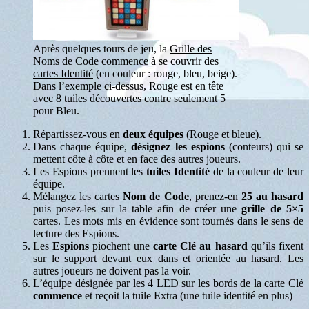
Après quelques tours de jeu, la
Grille des
Noms de Code
commence à se couvrir des
cartes Identité
(en couleur : rouge, bleu, beige).
Dans l’exemple ci-dessus, Rouge est en tête
avec 8 tuiles découvertes contre seulement 5
pour Bleu.
Répartissez-vous en
deux équipes
(Rouge et bleue).
Dans chaque équipe,
désignez les espions
(conteurs) qui se
mettent côte à côte et en face des autres joueurs.
Les Espions prennent les
tuiles Identité
de la couleur de leur
équipe.
Mélangez les cartes
Nom de Code
, prenez-en
25 au hasard
puis posez-les sur la table afin de créer une
grille de 5×5
cartes. Les mots mis en évidence sont tournés dans le sens de
lecture des Espions.
Les
Espions
piochent une
carte Clé au hasard
qu’ils fixent
sur le support devant eux dans et orientée au hasard. Les
autres joueurs ne doivent pas la voir.
L’équipe désignée par les 4 LED sur les bords de la carte Clé
commence
et reçoit la tuile Extra (une tuile identité en plus)