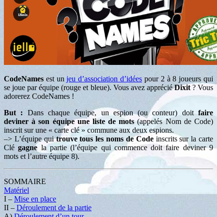
CodeNames
est un
jeu d’association d’idées
pour 2 à 8 joueurs qui
se joue par équipe (rouge et bleue). Vous avez apprécié
Dixit
? Vous
adorerez CodeNames !
But :
Dans chaque équipe, un espion (ou conteur) doit
faire
deviner à son équipe une liste de mots
(appelés Nom de Code)
inscrit sur une « carte clé » commune aux deux espions.
–> L’équipe qui
trouve tous les noms de Code
inscrits sur la carte
Clé
gagne
la partie (l’équipe qui commence doit faire deviner 9
mots et l’autre équipe 8).
SOMMAIRE
Matériel
I –
Mise en place
II –
Déroulement de la partie
A)
Déroulement d’un tour