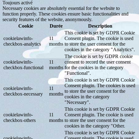
Toujours activé
Necessary cookies are absolutely essential for the website to
function properly. These cookies ensure basic functionalities and
security features of the website, anonymously.
Cookie
Durée
Description
This cookie is set by GDPR Cookie
cookielawinfo-
11
Consent plugin. The cookie is used
checkbox-analytics
months
to store the user consent for the
cookies in the category "Analytics".
The cookie is set by GDPR cookie
cookielawinfo-
11
consent to record the user consent
checkbox-functional
months
for the cookies in the category
"Functional".
This cookie is set by GDPR Cookie
Consent plugin. The cookies is used
cookielawinfo-
11
to store the user consent for the
checkbox-necessary
months
cookies in the category
"Necessary".
This cookie is set by GDPR Cookie
cookielawinfo-
11
Consent plugin. The cookie is used
checkbox-others
months
to store the user consent for the
cookies in the category "Other.
This cookie is set by GDPR Cookie
cookielawinfo-
Consent plugin. The cookie is used