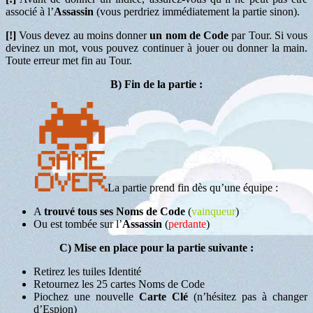
associé à l’
Assassin
(vous perdriez immédiatement la partie sinon).
[!]
Vous devez au moins donner
un nom de Code
par Tour. Si vous
devinez un mot, vous pouvez continuer à jouer ou donner la main.
Toute erreur met fin au Tour.
B) Fin de la partie :
La partie prend fin dès qu’une équipe :
A
trouvé tous ses Noms de Code
(
vainqueur
)
Ou est tombée sur l’
Assassin
(
perdante
)
C) Mise en place pour la partie suivante :
Retirez les tuiles Identité
Retournez les 25 cartes Noms de Code
Piochez une nouvelle
Carte Clé
(n’hésitez pas à changer
d’Espion)