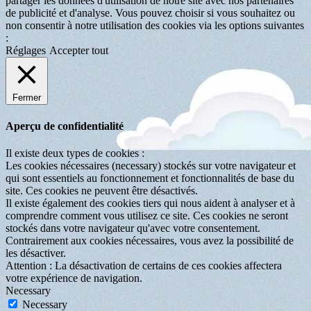
partager les données d'utilisation de notre site avec nos partenaires
de publicité et d'analyse. Vous pouvez choisir si vous souhaitez ou
non consentir à notre utilisation des cookies via les options suivantes
:
Réglages
Accepter tout
Fermer
Aperçu de confidentialité
Il existe deux types de cookies :
Les cookies nécessaires (necessary) stockés sur votre navigateur et
qui sont essentiels au fonctionnement et fonctionnalités de base du
site. Ces cookies ne peuvent être désactivés.
Il existe également des cookies tiers qui nous aident à analyser et à
comprendre comment vous utilisez ce site. Ces cookies ne seront
stockés dans votre navigateur qu'avec votre consentement.
Contrairement aux cookies nécessaires, vous avez la possibilité de
les désactiver.
Attention : La désactivation de certains de ces cookies affectera
votre expérience de navigation.
Necessary
Necessary