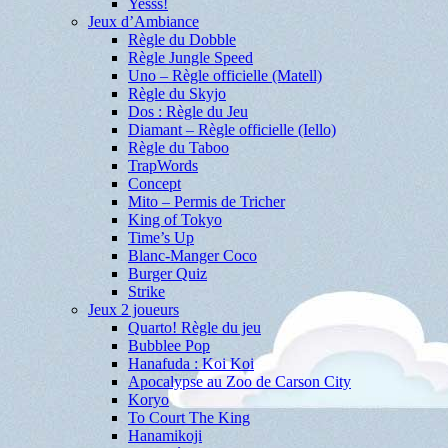
Yesss!
Jeux d’Ambiance
Règle du Dobble
Règle Jungle Speed
Uno – Règle officielle (Matell)
Règle du Skyjo
Dos : Règle du Jeu
Diamant – Règle officielle (Iello)
Règle du Taboo
TrapWords
Concept
Mito – Permis de Tricher
King of Tokyo
Time’s Up
Blanc-Manger Coco
Burger Quiz
Strike
Jeux 2 joueurs
Quarto! Règle du jeu
Bubblee Pop
Hanafuda : Koi Koi
Apocalypse au Zoo de Carson City
Koryo
To Court The King
Hanamikoji