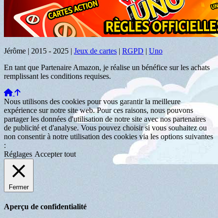
Jérôme | 2015 - 2025 |
Jeux de cartes
|
RGPD
|
Uno
En tant que Partenaire Amazon, je réalise un bénéfice sur les achats
remplissant les conditions requises.
Nous utilisons des cookies pour vous garantir la meilleure
expérience sur notre site web. Pour ces raisons, nous pouvons
partager les données d'utilisation de notre site avec nos partenaires
de publicité et d'analyse. Vous pouvez choisir si vous souhaitez ou
non consentir à notre utilisation des cookies via les options suivantes
:
Réglages
Accepter tout
Fermer
Aperçu de confidentialité