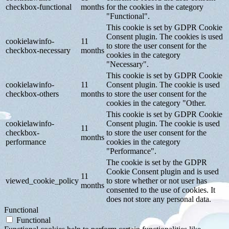
checkbox-functional
months
for the cookies in the category
"Functional".
This cookie is set by GDPR Cookie
Consent plugin. The cookies is used
cookielawinfo-
11
to store the user consent for the
checkbox-necessary
months
cookies in the category
"Necessary".
This cookie is set by GDPR Cookie
cookielawinfo-
11
Consent plugin. The cookie is used
checkbox-others
months
to store the user consent for the
cookies in the category "Other.
This cookie is set by GDPR Cookie
cookielawinfo-
Consent plugin. The cookie is used
11
checkbox-
to store the user consent for the
months
performance
cookies in the category
"Performance".
The cookie is set by the GDPR
Cookie Consent plugin and is used
11
viewed_cookie_policy
to store whether or not user has
months
consented to the use of cookies. It
does not store any personal data.
Functional
Functional