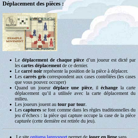
Déplacement des pièces :
Le
déplacement de chaque pièce
d’un joueur est dicté par
les
cartes déplacement
de ce dernier.
Le
carré noir
représente la position de la pièce à déplacer.
Les
carrés gris
correspondent aux cases contrôlées (les cases
que vous pouvez occuper)
Quand un joueur
déplace une pièce
, il
échange
la carte
déplacement qu’il a utilisée avec la carte déplacement du
milieu.
Les joueurs jouent au
tour par tour
.
Les
captures
se font comme dans les règles traditionnelles du
jeu d’échecs : la pièce qui capture occupe la case de la pièce
capturée (cette dernière est retirée du jeu).
Le site
onitama.lannysport
permet de
jouer en ligne
sans