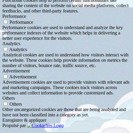
Functional cookies help to perform certain functionalities like
sharing the content of the website on social media platforms, collect
feedbacks, and other third-party features.
Performance
Performance
Performance cookies are used to understand and analyze the key
performance indexes of the website which helps in delivering a
better user experience for the visitors.
Analytics
Analytics
Analytical cookies are used to understand how visitors interact with
the website. These cookies help provide information on metrics the
number of visitors, bounce rate, traffic source, etc.
Advertisement
Advertisement
Advertisement cookies are used to provide visitors with relevant ads
and marketing campaigns. These cookies track visitors across
websites and collect information to provide customized ads.
Others
Others
Other uncategorized cookies are those that are being analyzed and
have not been classified into a category as yet.
Enregistrer & appliquer
Propulsé par