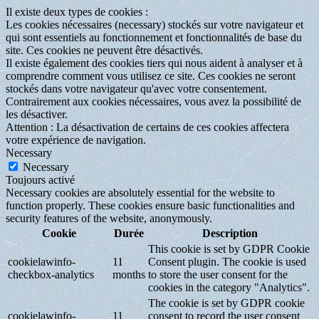
Il existe deux types de cookies :
Les cookies nécessaires (necessary) stockés sur votre navigateur et
qui sont essentiels au fonctionnement et fonctionnalités de base du
site. Ces cookies ne peuvent être désactivés.
Il existe également des cookies tiers qui nous aident à analyser et à
comprendre comment vous utilisez ce site. Ces cookies ne seront
stockés dans votre navigateur qu'avec votre consentement.
Contrairement aux cookies nécessaires, vous avez la possibilité de
les désactiver.
Attention : La désactivation de certains de ces cookies affectera
votre expérience de navigation.
Necessary
Necessary
Toujours activé
Necessary cookies are absolutely essential for the website to
function properly. These cookies ensure basic functionalities and
security features of the website, anonymously.
Cookie
Durée
Description
This cookie is set by GDPR Cookie
cookielawinfo-
11
Consent plugin. The cookie is used
checkbox-analytics
months
to store the user consent for the
cookies in the category "Analytics".
The cookie is set by GDPR cookie
cookielawinfo-
11
consent to record the user consent