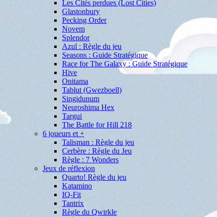
Les Cités perdues (Lost Cities)
Glastonbury
Pecking Order
Novem
Splendor
Azul : Règle du jeu
Seasons : Guide Stratégique
Race for The Galaxy : Guide Stratégique
Hive
Onitama
Tablut (Gwezboell)
Singidunum
Neuroshima Hex
Targui
The Battle for Hill 218
6 joueurs et +
Talisman : Règle du jeu
Cerbère : Règle du Jeu
Règle : 7 Wonders
Jeux de réflexion
Quarto! Règle du jeu
Katamino
IQ-Fit
Tantrix
Règle du Qwirkle