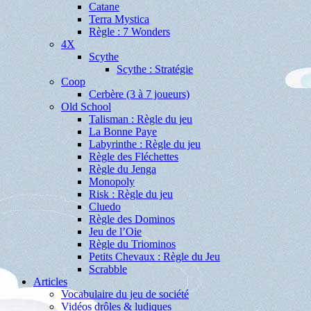
Catane
Terra Mystica
Règle : 7 Wonders
4X
Scythe
Scythe : Stratégie
Coop
Cerbère (3 à 7 joueurs)
Old School
Talisman : Règle du jeu
La Bonne Paye
Labyrinthe : Règle du jeu
Règle des Fléchettes
Règle du Jenga
Monopoly
Risk : Règle du jeu
Cluedo
Règle des Dominos
Jeu de l’Oie
Règle du Triominos
Petits Chevaux : Règle du Jeu
Scrabble
Articles
Vocabulaire du jeu de société
Vidéos drôles & ludiques