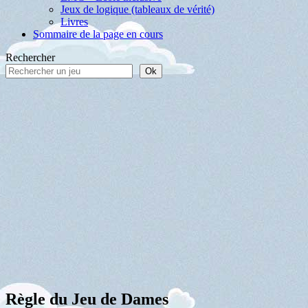
Jeux de logique (tableaux de vérité)
Livres
Sommaire de la page en cours
Rechercher
Ok
Règle du Jeu de Dames