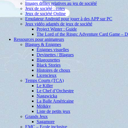
Images drôles relatives au jeu de société
Jeux de société : cotes
Jeux de société Online
Emulateur Android pour jouer à des APP sur PC
Jeux vidéo adaptés de jeux de société
Project Winter : Guide
The Lord of the Rings: Adventure Card Game – De
Ressources pour animateurs
Blagues & Enigmes
Énigmes visuelles
Devinettes / Blagues
Blagounettes
Black Stories
Histoires de choux
Licencieux
Temps Courts (TCA)
Le Killer
Le Chef d’Orchestre
Nagawicka
La Balle Américaine
Mölkky
Liste de petits jeux
Grands Jeux
Sagamore
EMC – Ecole inclusive