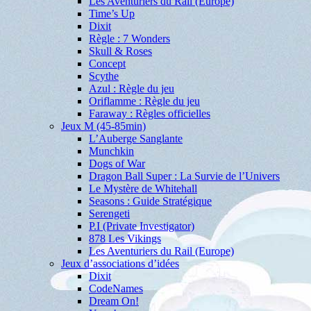
Les Aventuriers du Rail (Europe)
Time’s Up
Dixit
Règle : 7 Wonders
Skull & Roses
Concept
Scythe
Azul : Règle du jeu
Oriflamme : Règle du jeu
Faraway : Règles officielles
Jeux M (45-85min)
L’Auberge Sanglante
Munchkin
Dogs of War
Dragon Ball Super : La Survie de l’Univers
Le Mystère de Whitehall
Seasons : Guide Stratégique
Serengeti
P.I (Private Investigator)
878 Les Vikings
Les Aventuriers du Rail (Europe)
Jeux d’associations d’idées
Dixit
CodeNames
Dream On!