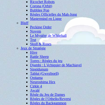
Ricochet Robots
Corona (Orbit)
Bubblee Pop
Règles Officielles du Mah-Jong
Mastermind en Ligne
Bluff
Pecking Order
Novem
Le Mystère de Whitehall
Trut
Skull & Roses
Jeux de Stratégie
Hive
Battle Sheep
Torres : Règles du jeu
Djambi : L’échiquier de Machiavel
Singidunum
Tablut (Gwezboell)
Onitama
Neuroshima Hex
Cirkle 4
Awalé
Règle du Jeu de Dames
Règles de l’Othello/Reversi
Règles du Backgammon