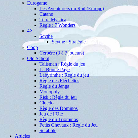
Eurogame
Les Aventuriers du Rail (Europe)
Catane
Terra Mystica
Règle : 7 Wonders
4X
Scythe
Scythe : Stratégie
Coop
Cerbère (3 à 7 joueurs)
Old School
Talisman : Règle du jeu
La Bonne Paye
Labyrinthe : Règle du jeu
Règle des Fléchettes
Règle du Jenga
Monopoly
Risk : Règle du jeu
Cluedo
Règle des Dominos
Jeu de l’Oie
Règle du Triominos
Petits Chevaux : Règle du Jeu
Scrabble
Articles