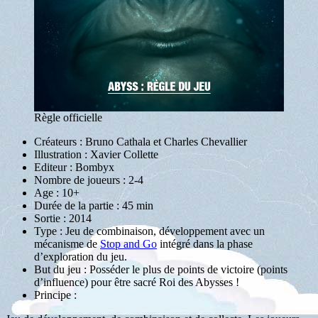
Règle officielle
Créateurs : Bruno Cathala et Charles Chevallier
Illustration : Xavier Collette
Editeur : Bombyx
Nombre de joueurs : 2-4
Age : 10+
Durée de la partie : 45 min
Sortie : 2014
Type : Jeu de combinaison, développement avec un
mécanisme de
Stop and Go
intégré dans la phase
d’exploration du jeu.
But du jeu : Posséder le plus de points de victoire (points
d’influence) pour être sacré Roi des Abysses !
Principe :