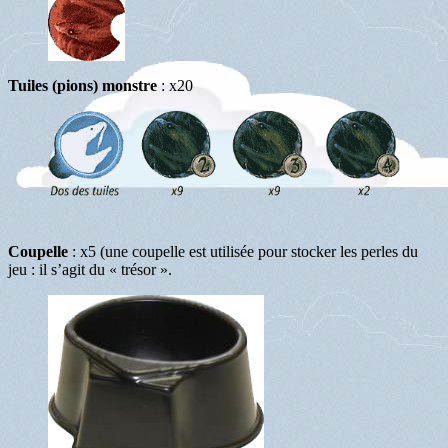
Tuiles (pions) monstre
: x20
Coupelle
: x5 (une coupelle est utilisée pour stocker les perles du
jeu : il s’agit du « trésor ».