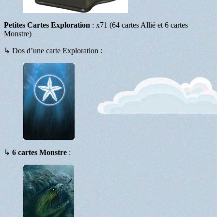
Petites Cartes Exploration
: x71 (64 cartes Allié et 6 cartes
Monstre)
↳ Dos d’une carte Exploration :
↳
6 cartes Monstre
: