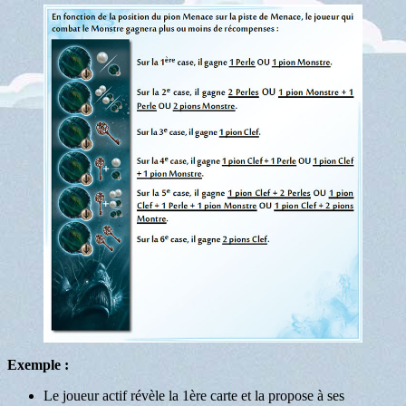
Exemple :
Le joueur actif révèle la 1ère carte et la propose à ses