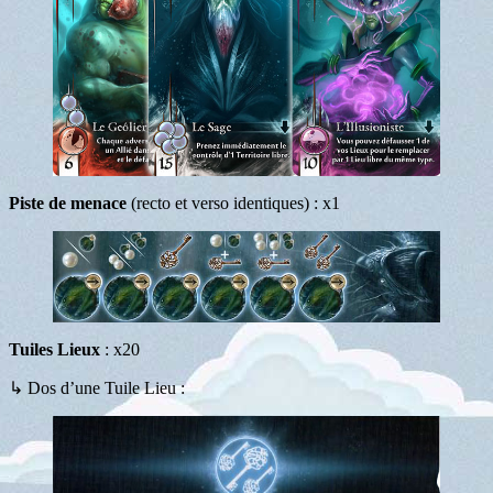
Piste de menace
(recto et verso identiques) : x1
Tuiles Lieux
: x20
↳ Dos d’une Tuile Lieu :