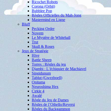
Ricochet Robots
Corona (Orbit)
Bubblee Pop
Règles Officielles du Mah-Jong
Mastermind en Ligne
Bluff
Pecking Order
Novem
Le Mystère de Whitehall
Trut
Skull & Roses
Jeux de Stratégie
Hive
Battle Sheep
Torres : Règles du jeu
Djambi : L’échiquier de Machiavel
Singidunum
Tablut (Gwezboell)
Onitama
Neuroshima Hex
Cirkle 4
Awalé
Règle du Jeu de Dames
Règles de l’Othello/Reversi
Règles du Backgammon