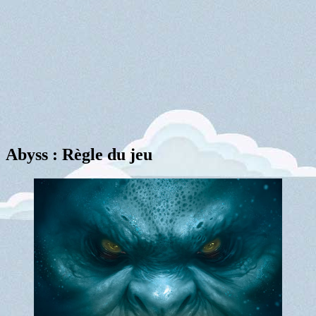
Abyss : Règle du jeu