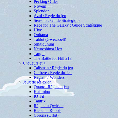
Pecking Order
Novem
Splendor
Azul : Règle du jeu
Seasons : Guide Stratégique
Race for The Galaxy : Guide Stratégique
Hive
Onitama
Tablut (Gwezboell)
Singidunum
Neuroshima Hex
Targui
The Battle for Hill 218
6 joueurs et +
Talisman : Règle du jeu
Cerbère : Règle du Jeu
Règle : 7 Wonders
Jeux de réflexion
Quarto! Règle du jeu
Katamino
IQ-Fit
Tantrix
Règle du Qwirkle
Ricochet Robots
Corona (Orbit)