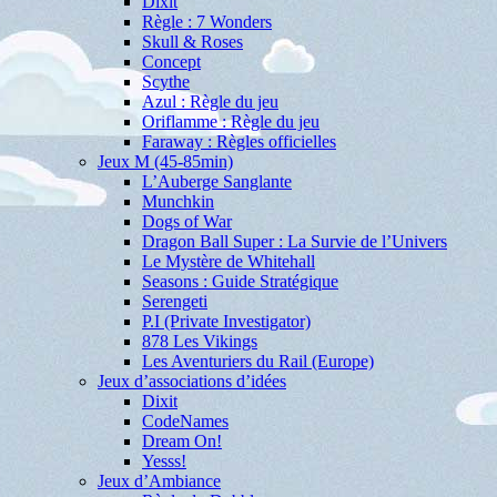
Dixit
Règle : 7 Wonders
Skull & Roses
Concept
Scythe
Azul : Règle du jeu
Oriflamme : Règle du jeu
Faraway : Règles officielles
Jeux M (45-85min)
L’Auberge Sanglante
Munchkin
Dogs of War
Dragon Ball Super : La Survie de l’Univers
Le Mystère de Whitehall
Seasons : Guide Stratégique
Serengeti
P.I (Private Investigator)
878 Les Vikings
Les Aventuriers du Rail (Europe)
Jeux d’associations d’idées
Dixit
CodeNames
Dream On!
Yesss!
Jeux d’Ambiance