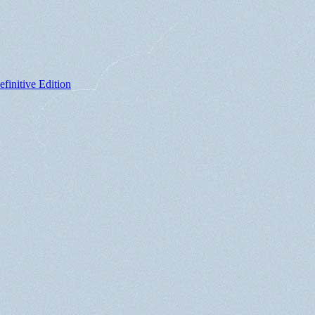
finitive Edition