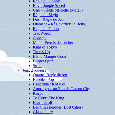
Règle du Dobble
Règle Jungle Speed
Uno – Règle officielle (Matell)
Règle du Skyjo
Dos : Règle du Jeu
Diamant – Règle officielle (Iello)
Règle du Taboo
TrapWords
Concept
Mito – Permis de Tricher
King of Tokyo
Time’s Up
Blanc-Manger Coco
Burger Quiz
Strike
Jeux 2 joueurs
Quarto! Règle du jeu
Bubblee Pop
Hanafuda : Koi Koi
Apocalypse au Zoo de Carson City
Koryo
To Court The King
Hanamikoji
Les Cités perdues (Lost Cities)
Glastonbury