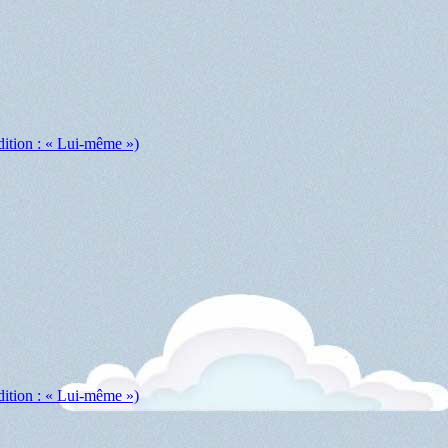
ateurs. Temps courts d'animation, règles de jeux, idées d'activités, etc.
dition : « Lui-même »)
dition : « Lui-même »)