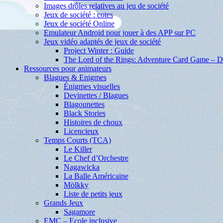
Images drôles relatives au jeu de société
Jeux de société : cotes
Jeux de société Online
Emulateur Android pour jouer à des APP sur PC
Jeux vidéo adaptés de jeux de société
Project Winter : Guide
The Lord of the Rings: Adventure Card Game – De
Ressources pour animateurs
Blagues & Enigmes
Énigmes visuelles
Devinettes / Blagues
Blagounettes
Black Stories
Histoires de choux
Licencieux
Temps Courts (TCA)
Le Killer
Le Chef d’Orchestre
Nagawicka
La Balle Américaine
Mölkky
Liste de petits jeux
Grands Jeux
Sagamore
EMC – Ecole inclusive