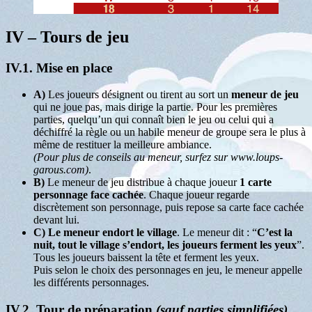
IV – Tours de jeu
IV.1. Mise en place
A)
Les joueurs désignent ou tirent au sort un
meneur de jeu
qui ne joue pas, mais dirige la partie. Pour les premières
parties, quelqu’un qui connaît bien le jeu ou celui qui a
déchiffré la règle ou un habile meneur de groupe sera le plus à
même de restituer la meilleure ambiance.
(Pour plus de conseils au meneur, surfez sur www.loups-
garous.com)
.
B)
Le meneur de jeu distribue à chaque joueur
1 carte
personnage face cachée
. Chaque joueur regarde
discrètement son personnage, puis repose sa carte face cachée
devant lui.
C)
Le meneur endort le village
. Le meneur dit : “
C’est la
nuit, tout le village s’endort, les joueurs ferment les yeux
”.
Tous les joueurs baissent la tête et ferment les yeux.
Puis selon le choix des personnages en jeu, le meneur appelle
les différents personnages.
IV.2. Tour de préparation
(sauf parties simplifiées)