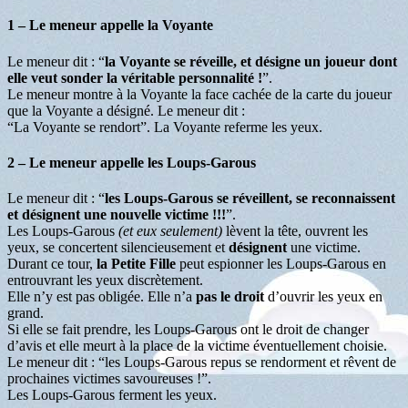
1 – Le meneur appelle la Voyante
Le meneur dit : “
la Voyante se réveille, et désigne un joueur dont
elle veut sonder la véritable personnalité !
”.
Le meneur montre à la Voyante la face cachée de la carte du joueur
que la Voyante a désigné. Le meneur dit :
“La Voyante se rendort”. La Voyante referme les yeux.
2 – Le meneur appelle les Loups-Garous
Le meneur dit : “
les Loups-Garous se réveillent, se reconnaissent
et désignent une nouvelle victime !!!
”.
Les Loups-Garous
(et eux seulement)
lèvent la tête, ouvrent les
yeux, se concertent silencieusement et
désignent
une victime.
Durant ce tour,
la Petite Fille
peut espionner les Loups-Garous en
entrouvrant les yeux discrètement.
Elle n’y est pas obligée. Elle n’a
pas le droit
d’ouvrir les yeux en
grand.
Si elle se fait prendre, les Loups-Garous ont le droit de changer
d’avis et elle meurt à la place de la victime éventuellement choisie.
Le meneur dit : “les Loups-Garous repus se rendorment et rêvent de
prochaines victimes savoureuses !”.
Les Loups-Garous ferment les yeux.