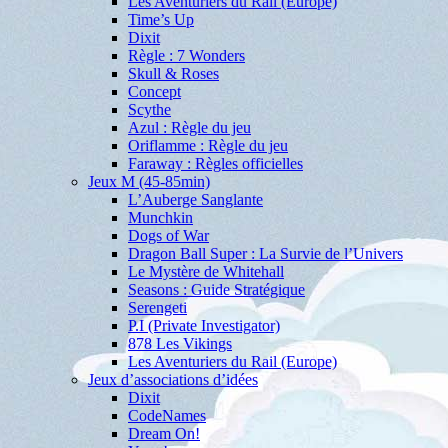
Les Aventuriers du Rail (Europe)
Time’s Up
Dixit
Règle : 7 Wonders
Skull & Roses
Concept
Scythe
Azul : Règle du jeu
Oriflamme : Règle du jeu
Faraway : Règles officielles
Jeux M (45-85min)
L’Auberge Sanglante
Munchkin
Dogs of War
Dragon Ball Super : La Survie de l’Univers
Le Mystère de Whitehall
Seasons : Guide Stratégique
Serengeti
P.I (Private Investigator)
878 Les Vikings
Les Aventuriers du Rail (Europe)
Jeux d’associations d’idées
Dixit
CodeNames
Dream On!