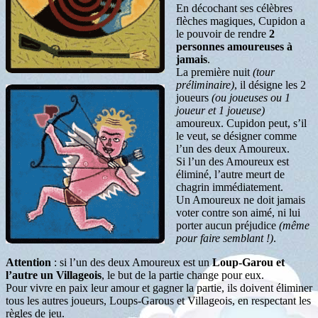
En décochant ses célèbres
flèches magiques, Cupidon a
le pouvoir de rendre
2
personnes amoureuses à
jamais
.
La première nuit
(tour
préliminaire)
, il désigne les 2
joueurs
(ou joueuses ou 1
joueur et 1 joueuse)
amoureux. Cupidon peut, s’il
le veut, se désigner comme
l’un des deux Amoureux.
Si l’un des Amoureux est
éliminé, l’autre meurt de
chagrin immédiatement.
Un Amoureux ne doit jamais
voter contre son aimé, ni lui
porter aucun préjudice
(même
pour faire semblant !)
.
Attention
: si l’un des deux Amoureux est un
Loup-Garou et
l’autre un Villageois
, le but de la partie change pour eux.
Pour vivre en paix leur amour et gagner la partie, ils doivent éliminer
tous les autres joueurs, Loups-Garous et Villageois, en respectant les
règles de jeu.