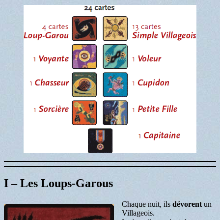
I – Les Loups-Garous
Chaque nuit, ils
dévorent
un
Villageois.