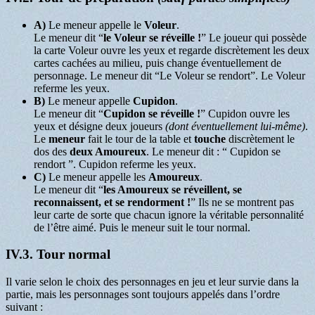
A)
Le meneur appelle le
Voleur
.
Le meneur dit “
le Voleur se réveille !
” Le joueur qui possède
la carte Voleur ouvre les yeux et regarde discrètement les deux
cartes cachées au milieu, puis change éventuellement de
personnage. Le meneur dit “Le Voleur se rendort”. Le Voleur
referme les yeux.
B)
Le meneur appelle
Cupidon
.
Le meneur dit “
Cupidon se réveille !
” Cupidon ouvre les
yeux et désigne deux joueurs
(dont éventuellement lui-même)
.
Le
meneur
fait le tour de la table et
touche
discrètement le
dos des
deux Amoureux
. Le meneur dit : “ Cupidon se
rendort ”. Cupidon referme les yeux.
C)
Le meneur appelle les
Amoureux
.
Le meneur dit “
les Amoureux se réveillent, se
reconnaissent, et se rendorment !
” Ils ne se montrent pas
leur carte de sorte que chacun ignore la véritable personnalité
de l’être aimé. Puis le meneur suit le tour normal.
IV.3. Tour normal
Il varie selon le choix des personnages en jeu et leur survie dans la
partie, mais les personnages sont toujours appelés dans l’ordre
suivant :