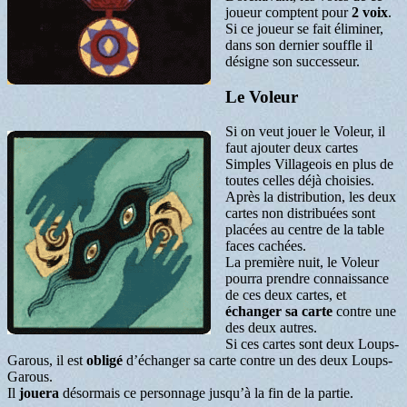
joueur comptent pour
2 voix
.
Si ce joueur se fait éliminer,
dans son dernier souffle il
désigne son successeur.
Le Voleur
Si on veut jouer le Voleur, il
faut ajouter deux cartes
Simples Villageois en plus de
toutes celles déjà choisies.
Après la distribution, les deux
cartes non distribuées sont
placées au centre de la table
faces cachées.
La première nuit, le Voleur
pourra prendre connaissance
de ces deux cartes, et
échanger sa carte
contre une
des deux autres.
Si ces cartes sont deux Loups-
Garous, il est
obligé
d’échanger sa carte contre un des deux Loups-
Garous.
Il
jouera
désormais ce personnage jusqu’à la fin de la partie.