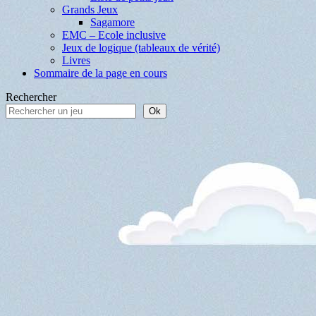
Grands Jeux
Sagamore
EMC – Ecole inclusive
Jeux de logique (tableaux de vérité)
Livres
Sommaire de la page en cours
Rechercher
Ok