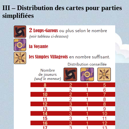
III – Distribution des cartes pour parties
simplifiées