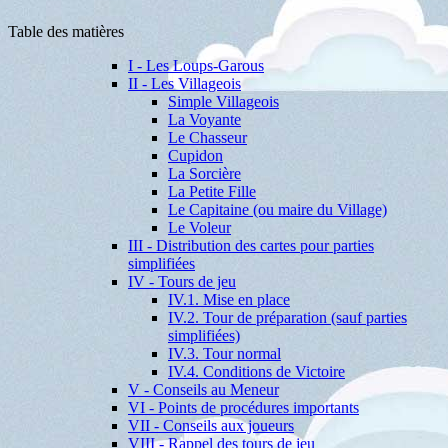
Table des matières
I - Les Loups-Garous
II - Les Villageois
Simple Villageois
La Voyante
Le Chasseur
Cupidon
La Sorcière
La Petite Fille
Le Capitaine (ou maire du Village)
Le Voleur
III - Distribution des cartes pour parties
simplifiées
IV - Tours de jeu
IV.1. Mise en place
IV.2. Tour de préparation (sauf parties
simplifiées)
IV.3. Tour normal
IV.4. Conditions de Victoire
V - Conseils au Meneur
VI - Points de procédures importants
VII - Conseils aux joueurs
VIII - Rappel des tours de jeu