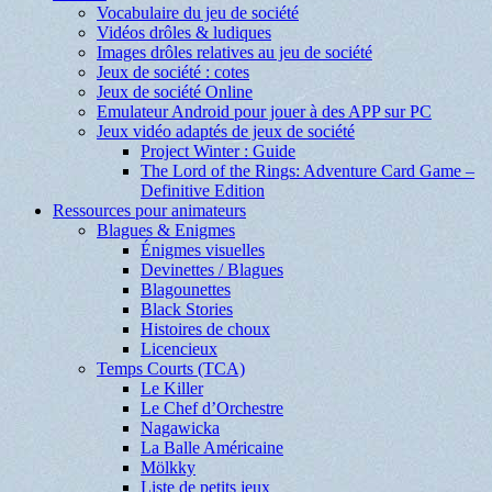
Vocabulaire du jeu de société
Vidéos drôles & ludiques
Images drôles relatives au jeu de société
Jeux de société : cotes
Jeux de société Online
Emulateur Android pour jouer à des APP sur PC
Jeux vidéo adaptés de jeux de société
Project Winter : Guide
The Lord of the Rings: Adventure Card Game –
Definitive Edition
Ressources pour animateurs
Blagues & Enigmes
Énigmes visuelles
Devinettes / Blagues
Blagounettes
Black Stories
Histoires de choux
Licencieux
Temps Courts (TCA)
Le Killer
Le Chef d’Orchestre
Nagawicka
La Balle Américaine
Mölkky
Liste de petits jeux