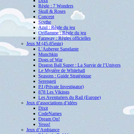
Dixit
Règle : 7 Wonders
Skull & Roses
Concept
Scythe
Azul : Règle du jeu
Oriflamme : Règle du jeu
Faraway : Règles officielles
Jeux M (45-85min)
L’Auberge Sanglante
Munchkin
Dogs of War
Dragon Ball Super : La Survie de l’Univers
Le Mystère de Whitehall
Seasons : Guide Stratégique
Serengeti
P.I (Private Investigator)
878 Les Vikings
Les Aventuriers du Rail (Europe)
Jeux d’associations d’idées
Dixit
CodeNames
Dream On!
Yesss!
Jeux d’Ambiance