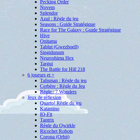
Pecking Order
Novem
Splendor
Azul : Règle du jeu
Seasons : Guide Stratégique
Race for The Galaxy : Guide Stratégique
Hive
Onitama
Tablut (Gwezboell)
Singidunum
Neuroshima Hex
Targui
The Battle for Hill 218
6 joueurs et +
Talisman : Règle du jeu
Cerbère : Règle du Jeu
Règle : 7 Wonders
Jeux de réflexion
Quarto! Règle du jeu
Katamino
IQ-Fit
Tantrix
Règle du Qwirkle
Ricochet Robots
Corona (Orbit)