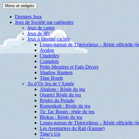
Aller
Menu et widgets
Règle du jeu
Idées de jeux et d’activités pour l’animation. Ressources pour les Anim
au
contenu
Derniers Jeux
Jeux de Société par catégories
Jeux de cartes
Jeux de dés
Jeux à Identité cachée
Loups-garous de Thiercelieux – Règle officielle (é
Avalon
Citadelles
Complots
Petits Meurtres et Faits Divers
Shadow Hunters
Time Bomb
As d’Or Jeu de l’Année
Abalone : Règle du jeu
Quarto! Règle du jeu
Règles du Perudo
Rummikub : Règle du jeu
Tic Tac Boum : règle du jeu
Blokus : Règle du jeu
Loups-garous de Thiercelieux – Règle officielle (é
Les Aventuriers du Rail (Europe)
Time’s Up