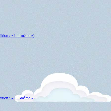
ateurs. Temps courts d'animation, règles de jeux, idées d'activités, etc.
dition : « Lui-même »)
dition : « Lui-même »)