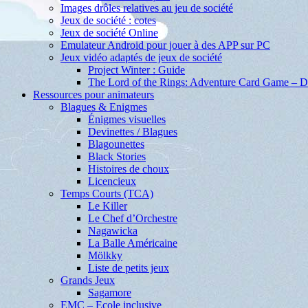
Images drôles relatives au jeu de société
Jeux de société : cotes
Jeux de société Online
Emulateur Android pour jouer à des APP sur PC
Jeux vidéo adaptés de jeux de société
Project Winter : Guide
The Lord of the Rings: Adventure Card Game – De
Ressources pour animateurs
Blagues & Enigmes
Énigmes visuelles
Devinettes / Blagues
Blagounettes
Black Stories
Histoires de choux
Licencieux
Temps Courts (TCA)
Le Killer
Le Chef d’Orchestre
Nagawicka
La Balle Américaine
Mölkky
Liste de petits jeux
Grands Jeux
Sagamore
EMC – Ecole inclusive