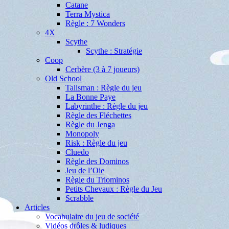
Catane
Terra Mystica
Règle : 7 Wonders
4X
Scythe
Scythe : Stratégie
Coop
Cerbère (3 à 7 joueurs)
Old School
Talisman : Règle du jeu
La Bonne Paye
Labyrinthe : Règle du jeu
Règle des Fléchettes
Règle du Jenga
Monopoly
Risk : Règle du jeu
Cluedo
Règle des Dominos
Jeu de l’Oie
Règle du Triominos
Petits Chevaux : Règle du Jeu
Scrabble
Articles
Vocabulaire du jeu de société
Vidéos drôles & ludiques